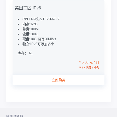
美国二区·IPv6
CPU
:1-2核心 E5-2667v2
内存
:1-2G
带宽
:100M
流量
:200G
硬盘
:10G 读写20MB/s
独立
:IPv6可添加多个！
库存： 61
¥ 5.00 元 / 月
¥ 1 / 试用 1 小时
立即购买
© 阿辉互联.