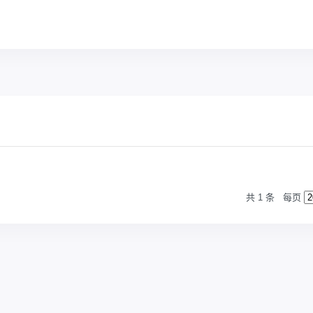
共 1 条
每页